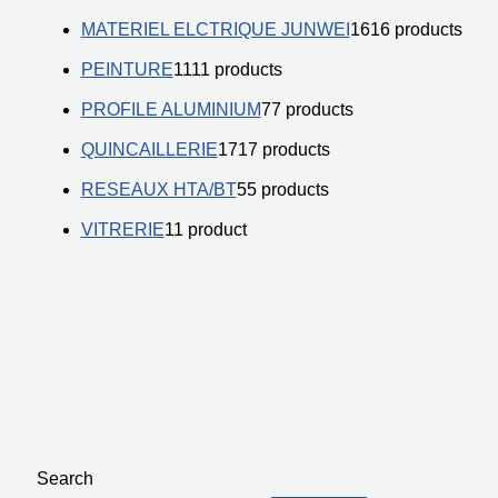
MATERIEL ELCTRIQUE JUNWEI
16
16 products
PEINTURE
11
11 products
PROFILE ALUMINIUM
7
7 products
QUINCAILLERIE
17
17 products
RESEAUX HTA/BT
5
5 products
VITRERIE
1
1 product
Search