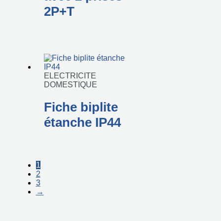
2P+T
ELECTRICITE
DOMESTIQUE
Fiche biplite
étanche IP44
1
2
3
→