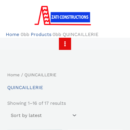
Skip
to
content
Home
Products
QUINCAILLERIE
Sorted
by
latest
Home
/ QUINCAILLERIE
QUINCAILLERIE
Showing 1–16 of 17 results