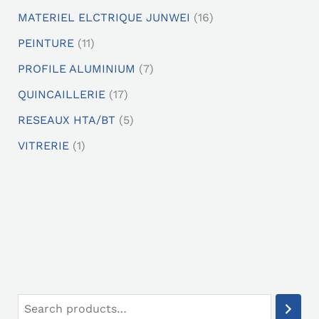
s
s
s
s
s
s
s
MATERIEL ELCTRIQUE JUNWEI
16
PEINTURE
11
PROFILE ALUMINIUM
7
QUINCAILLERIE
17
RESEAUX HTA/BT
5
VITRERIE
1