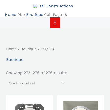
Skip
to
Home
Boutique
Page 18
content
Sorted
by
latest
Home
/
Boutique
/ Page 18
Boutique
Showing 273–276 of 276 results