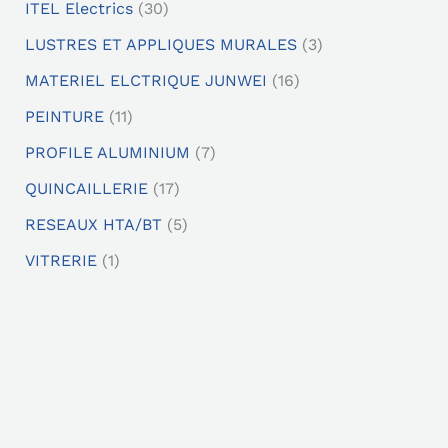
ITEL Electrics
30
t
t
t
t
s
s
s
t
t
s
t
LUSTRES ET APPLIQUES MURALES
3
s
s
s
s
s
s
s
MATERIEL ELCTRIQUE JUNWEI
16
PEINTURE
11
PROFILE ALUMINIUM
7
QUINCAILLERIE
17
RESEAUX HTA/BT
5
VITRERIE
1