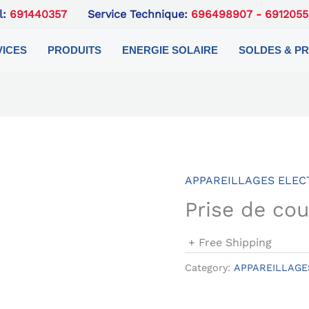
l:
691440357
Service Technique:
696498907
-
6912055
VICES
PRODUITS
ENERGIE SOLAIRE
SOLDES & P
APPAREILLAGES ELECT
Prise de co
+ Free Shipping
Category:
APPAREILLAGES