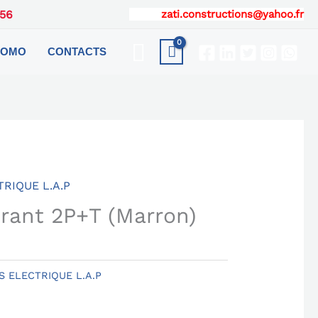
56
Email
:
zati.constructions@yahoo.fr
Search
ROMO
CONTACTS
RIQUE L.A.P
urant 2P+T (Marron)
 ELECTRIQUE L.A.P