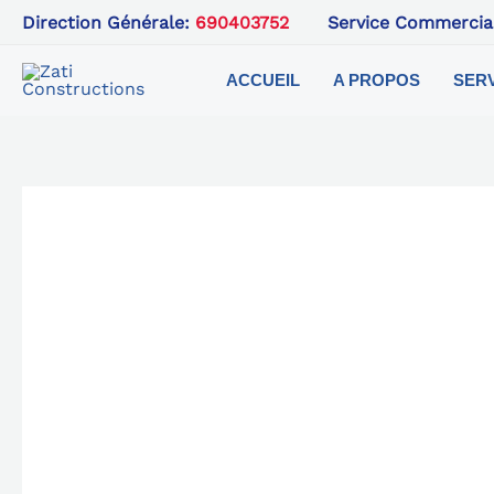
Skip
Direction Générale:
690403752
Service Commercia
to
content
ACCUEIL
A PROPOS
SER